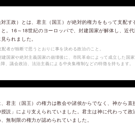
絶対王政）とは、君主（国王）が絶対的権力をもって支配す
と。16～18世紀のヨーロッパで、封建国家が解体し、近代
に見られました。
…支配者が独断で思うとおりに事を決める政治のこと。
…封建国家や絶対主義国家の崩壊後に、市民革命によって成立した国
保障、議会政治、法治主義による中央集権制などの特徴を持ちます。
は、君主（国王）の権力は教会や諸侯からでなく、神から直
神授説」により支えられていました。君主は神に代わって政
め、無制限の権力が認められていました。