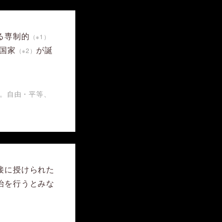
る専制的
（※1）
国家
が誕
（※2）
家。自由・平等、
接に授けられた
治を行うとみな