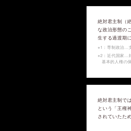
絶対君主制（
な政治形態のこ
生する過渡期
※1：専制政治
※2：近代国家
基本的人権の
絶対君主制で
という「王権
されていたた