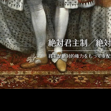
絶対君主制／絶
君主が絶対的権力をもって支配